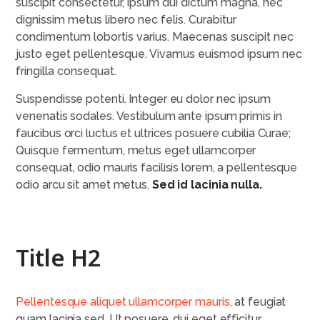
suscipit consectetur, ipsum dui dictum magna, nec
dignissim metus libero nec felis. Curabitur
condimentum lobortis varius. Maecenas suscipit nec
justo eget pellentesque. Vivamus euismod ipsum nec
fringilla consequat.
Suspendisse potenti. Integer eu dolor nec ipsum
venenatis sodales. Vestibulum ante ipsum primis in
faucibus orci luctus et ultrices posuere cubilia Curae;
Quisque fermentum, metus eget ullamcorper
consequat, odio mauris facilisis lorem, a pellentesque
odio arcu sit amet metus.
Sed id lacinia nulla.
Title H2
Pellentesque aliquet ullamcorper mauris,
at feugiat
quam lacinia sed. Ut posuere, dui eget efficitur